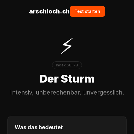
arschloch.ch
Test starten
⚡
Index
68
–
78
Der Sturm
Intensiv, unberechenbar, unvergesslich.
Was das bedeutet